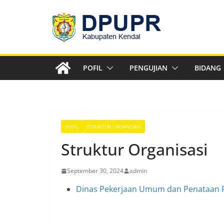
Skip
to
content
POFIL
PENGUJIAN
BIDANG
POFIL
STRUKTUR ORGANISASI
Struktur Organisasi
September 30, 2024
admin
Dinas Pekerjaan Umum dan Penataan 