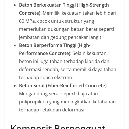
Beton Berkekuatan Tinggi (High-Strength
Concrete):
Memiliki kekuatan tekan lebih dari
60 MPa, cocok untuk struktur yang
memerlukan dukungan beban berat seperti
jembatan dan gedung pencakar langit.
Beton Berperforma Tinggi (High-
Performance Concrete):
Selain kekuatan,
beton ini juga tahan terhadap klorida dan
deformasi rendah, serta memiliki daya tahan
terhadap cuaca ekstrem.
Beton Serat (Fiber-Reinforced Concrete):
Mengandung serat seperti baja atau
polipropilena yang meningkatkan ketahanan
terhadap retak dan deformasi.
Komposit Berpenguat