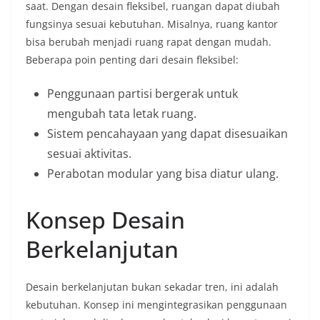
saat. Dengan desain fleksibel, ruangan dapat diubah
fungsinya sesuai kebutuhan. Misalnya, ruang kantor
bisa berubah menjadi ruang rapat dengan mudah.
Beberapa poin penting dari desain fleksibel:
Penggunaan partisi bergerak untuk
mengubah tata letak ruang.
Sistem pencahayaan yang dapat disesuaikan
sesuai aktivitas.
Perabotan modular yang bisa diatur ulang.
Konsep Desain
Berkelanjutan
Desain berkelanjutan bukan sekadar tren, ini adalah
kebutuhan. Konsep ini mengintegrasikan penggunaan