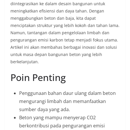
diintegrasikan ke dalam desain bangunan untuk
meningkatkan efisiensi dan daya tahan. Dengan
menggabungkan beton dan baja, kita dapat
menciptakan struktur yang lebih kokoh dan tahan lama.
Namun, tantangan dalam pengelolaan limbah dan
pengurangan emisi karbon tetap menjadi fokus utama.
Artikel ini akan membahas berbagai inovasi dan solusi
untuk masa depan bangunan beton yang lebih
berkelanjutan.
Poin Penting
Penggunaan bahan daur ulang dalam beton
mengurangi limbah dan memanfaatkan
sumber daya yang ada.
Beton yang mampu menyerap CO2
berkontribusi pada pengurangan emisi