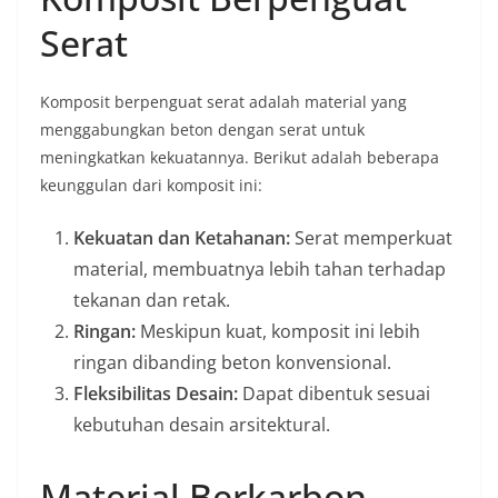
Serat
Komposit berpenguat serat adalah material yang
menggabungkan beton dengan serat untuk
meningkatkan kekuatannya. Berikut adalah beberapa
keunggulan dari komposit ini:
Kekuatan dan Ketahanan:
Serat memperkuat
material, membuatnya lebih tahan terhadap
tekanan dan retak.
Ringan:
Meskipun kuat, komposit ini lebih
ringan dibanding beton konvensional.
Fleksibilitas Desain:
Dapat dibentuk sesuai
kebutuhan desain arsitektural.
Material Berkarbon