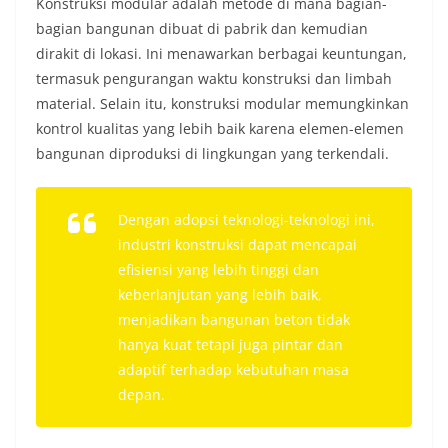
Konstruksi modular adalah metode di mana bagian-
bagian bangunan dibuat di pabrik dan kemudian
dirakit di lokasi. Ini menawarkan berbagai keuntungan,
termasuk pengurangan waktu konstruksi dan limbah
material. Selain itu, konstruksi modular memungkinkan
kontrol kualitas yang lebih baik karena elemen-elemen
bangunan diproduksi di lingkungan yang terkendali.
Dengan adopsi teknologi-teknologi ini,
industri konstruksi dapat mencapai
efisiensi yang lebih tinggi dan
keberlanjutan yang lebih baik,
menjadikan bangunan beton tidak
hanya kuat tetapi juga pintar dan
adaptif terhadap kebutuhan masa
depan.