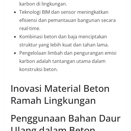
karbon di lingkungan.
Teknologi BIM dan sensor meningkatkan
efisiensi dan pemantauan bangunan secara
real-time.
Kombinasi beton dan baja menciptakan
struktur yang lebih kuat dan tahan lama.
Pengelolaan limbah dan pengurangan emisi
karbon adalah tantangan utama dalam
konstruksi beton.
Inovasi Material Beton
Ramah Lingkungan
Penggunaan Bahan Daur
Ulang dalam Beton