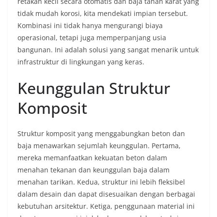
retakan kecil secara otomatis dan baja tahan karat yang
tidak mudah korosi, kita mendekati impian tersebut.
Kombinasi ini tidak hanya mengurangi biaya
operasional, tetapi juga memperpanjang usia
bangunan. Ini adalah solusi yang sangat menarik untuk
infrastruktur di lingkungan yang keras.
Keunggulan Struktur
Komposit
Struktur komposit yang menggabungkan beton dan
baja menawarkan sejumlah keunggulan. Pertama,
mereka memanfaatkan kekuatan beton dalam
menahan tekanan dan keunggulan baja dalam
menahan tarikan. Kedua, struktur ini lebih fleksibel
dalam desain dan dapat disesuaikan dengan berbagai
kebutuhan arsitektur. Ketiga, penggunaan material ini