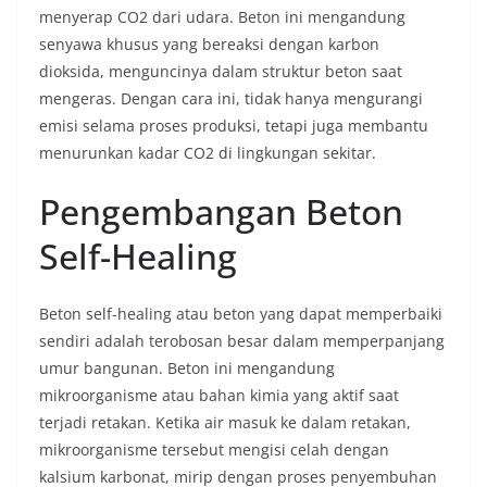
menyerap CO2 dari udara. Beton ini mengandung
senyawa khusus yang bereaksi dengan karbon
dioksida, menguncinya dalam struktur beton saat
mengeras. Dengan cara ini, tidak hanya mengurangi
emisi selama proses produksi, tetapi juga membantu
menurunkan kadar CO2 di lingkungan sekitar.
Pengembangan Beton
Self-Healing
Beton self-healing atau beton yang dapat memperbaiki
sendiri adalah terobosan besar dalam memperpanjang
umur bangunan. Beton ini mengandung
mikroorganisme atau bahan kimia yang aktif saat
terjadi retakan. Ketika air masuk ke dalam retakan,
mikroorganisme tersebut mengisi celah dengan
kalsium karbonat, mirip dengan proses penyembuhan