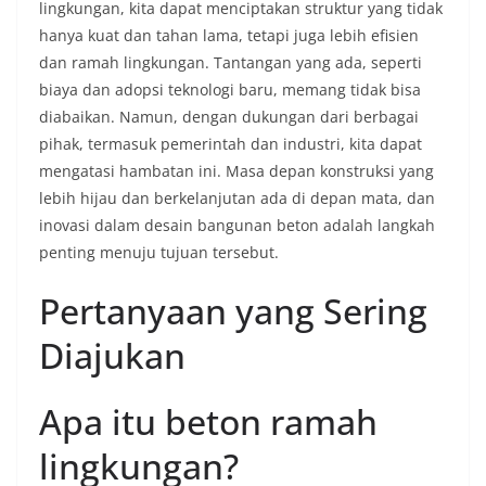
lingkungan, kita dapat menciptakan struktur yang tidak
hanya kuat dan tahan lama, tetapi juga lebih efisien
dan ramah lingkungan. Tantangan yang ada, seperti
biaya dan adopsi teknologi baru, memang tidak bisa
diabaikan. Namun, dengan dukungan dari berbagai
pihak, termasuk pemerintah dan industri, kita dapat
mengatasi hambatan ini. Masa depan konstruksi yang
lebih hijau dan berkelanjutan ada di depan mata, dan
inovasi dalam desain bangunan beton adalah langkah
penting menuju tujuan tersebut.
Pertanyaan yang Sering
Diajukan
Apa itu beton ramah
lingkungan?