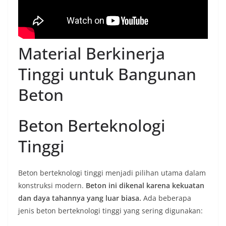
Material Berkinerja
Tinggi untuk Bangunan
Beton
Beton Berteknologi
Tinggi
Beton berteknologi tinggi menjadi pilihan utama dalam
konstruksi modern.
Beton ini dikenal karena kekuatan
dan daya tahannya yang luar biasa.
Ada beberapa
jenis beton berteknologi tinggi yang sering digunakan: