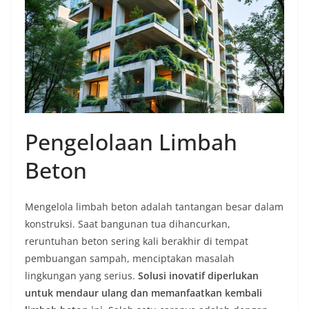
Pengelolaan Limbah
Beton
Mengelola limbah beton adalah tantangan besar dalam
konstruksi. Saat bangunan tua dihancurkan,
reruntuhan beton sering kali berakhir di tempat
pembuangan sampah, menciptakan masalah
lingkungan yang serius.
Solusi inovatif diperlukan
untuk mendaur ulang dan memanfaatkan kembali