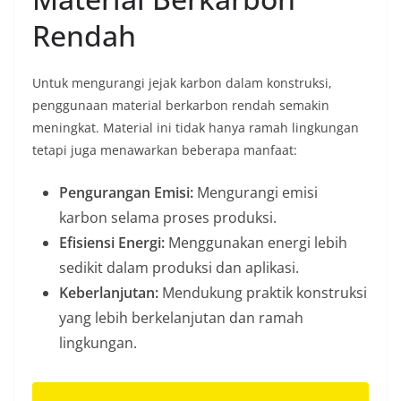
Rendah
Untuk mengurangi jejak karbon dalam konstruksi,
penggunaan material berkarbon rendah semakin
meningkat. Material ini tidak hanya ramah lingkungan
tetapi juga menawarkan beberapa manfaat:
Pengurangan Emisi:
Mengurangi emisi
karbon selama proses produksi.
Efisiensi Energi:
Menggunakan energi lebih
sedikit dalam produksi dan aplikasi.
Keberlanjutan:
Mendukung praktik konstruksi
yang lebih berkelanjutan dan ramah
lingkungan.