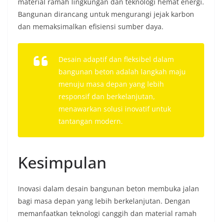
material ramah lingkungan dan teknologi hemat energi.
Bangunan dirancang untuk mengurangi jejak karbon
dan memaksimalkan efisiensi sumber daya.
Desain adaptif dan fleksibel dalam
bangunan beton adalah langkah maju
menuju masa depan yang lebih
responsif dan berkelanjutan,
menawarkan solusi inovatif untuk
tantangan modern.
Kesimpulan
Inovasi dalam desain bangunan beton membuka jalan
bagi masa depan yang lebih berkelanjutan. Dengan
memanfaatkan teknologi canggih dan material ramah