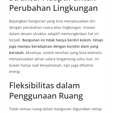
Perubahan Lingkungan
Bayangkan bangunan yang bisa menyesuaikan diri
dengan perubahan cuaca atau lingkungan. Inovasi
dalam desain struktur adaptif memungkinkan hal ini
terjadi.
Bangunan ini tidak hanya berdiri kokoh, tetapi
juga mampu beradaptasi dengan kondisi alam yang
berubah.
Misalnya, sistem ventilasi yang bisa otomatis
menyesuaikan aliran udara tergantung suhu luar. Ini
bukan hanya soal kenyamanan, tapi juga efisiensi
energi.
Fleksibilitas dalam
Penggunaan Ruang
Tidak semua ruang dalam bangunan digunakan setiap