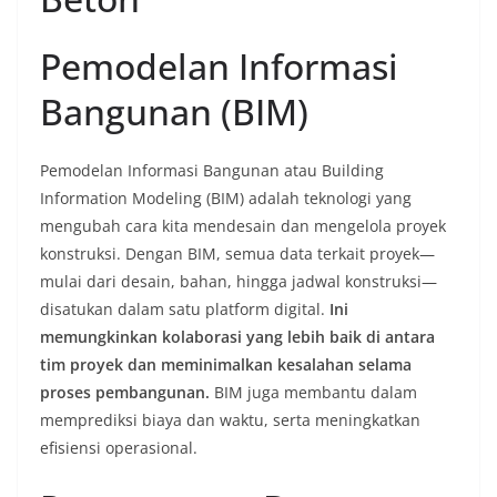
Pemodelan Informasi
Bangunan (BIM)
Pemodelan Informasi Bangunan atau Building
Information Modeling (BIM) adalah teknologi yang
mengubah cara kita mendesain dan mengelola proyek
konstruksi. Dengan BIM, semua data terkait proyek—
mulai dari desain, bahan, hingga jadwal konstruksi—
disatukan dalam satu platform digital.
Ini
memungkinkan kolaborasi yang lebih baik di antara
tim proyek dan meminimalkan kesalahan selama
proses pembangunan.
BIM juga membantu dalam
memprediksi biaya dan waktu, serta meningkatkan
efisiensi operasional.