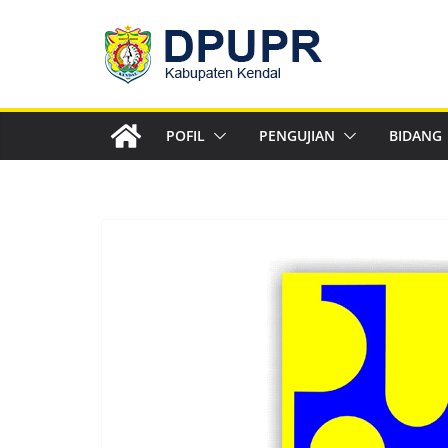
Skip
to
content
POFIL
PENGUJIAN
BIDANG