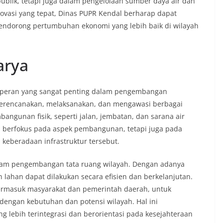
blik, tetapi juga dalam pengelolaan sumber daya air dan
asi yang tepat, Dinas PUPR Kendal berharap dapat
endorong pertumbuhan ekonomi yang lebih baik di wilayah
arya
i peran yang sangat penting dalam pengembangan
merencanakan, melaksanakan, dan mengawasi berbagai
angunan fisik, seperti jalan, jembatan, dan sarana air
ya berfokus pada aspek pembangunan, tetapi juga pada
 keberadaan infrastruktur tersebut.
dalam pengembangan tata ruang wilayah. Dengan adanya
lahan dapat dilakukan secara efisien dan berkelanjutan.
termasuk masyarakat dan pemerintah daerah, untuk
engan kebutuhan dan potensi wilayah. Hal ini
lebih terintegrasi dan berorientasi pada kesejahteraan